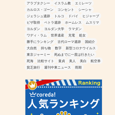
アラブタクシー
イスラム教
エミレーツ
カルロス・ゴーン
コンセント
シーシャ
ジェラシュ遺跡
トルコ
ドバイ
ヒジャーブ
ビザ取得
ペトラ遺跡
ホームレス
ムスリマ
ヨルダン
ヨルダン大学
ラマダン
ワディ・ラム
世界遺産
充電
処女
勝手にランキング
古代ローマ遺跡
国紹介
大自然
持ち物
数字
新型コロナウイルス
東京ジャーミー
死ぬまでに一度は行きたい
死海
比較サイト
童貞
美人
美白
航空券
貧乏旅行
週刊中東ニュース
雨期