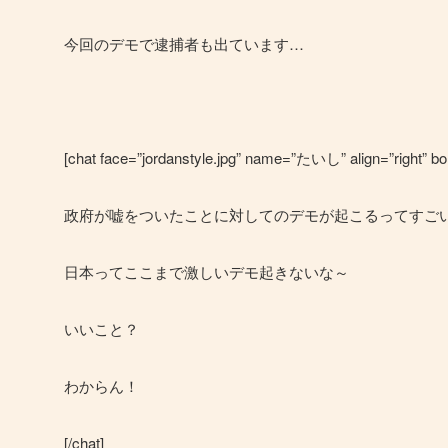
今回のデモで逮捕者も出ています…
[chat face=”jordanstyle.jpg” name=”たいし” align=”right” bor
政府が嘘をついたことに対してのデモが起こるってすご
日本ってここまで激しいデモ起きないな～
いいこと？
わからん！
[/chat]