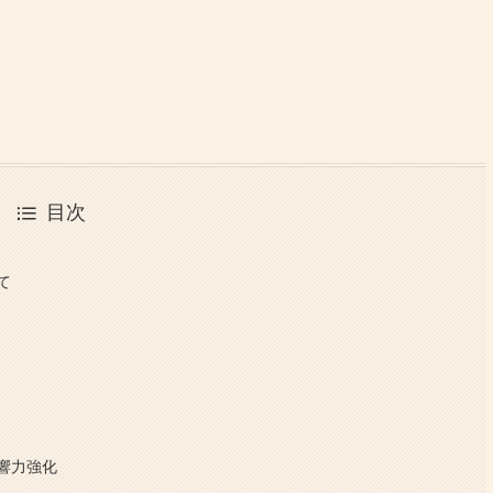
目次
て
響力強化