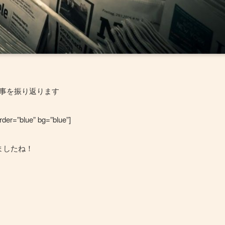
出来事を振り返ります
der=”blue” bg=”blue”]
ましたね！